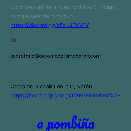
Considera unirte a nuestro discord, incluso
aunque seas de otro club:
https://discord.gg/zFzuUBhY6V
secretario@aeromodelismonaron.com
Cerca de la capilla de la O, Narón
https://maps.app.goo.gl/iazFGm14xrVsrfAz8
a pombiña