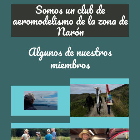
Somos un club de
aeromodelismo de la zona de
Narón
Algunos de nuestros
miembros
Paul disfrutando
De Camino a
como un niño.